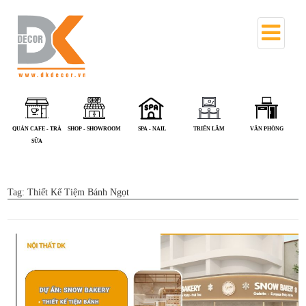
QUÁN CAFE - TRÀ
SHOP - SHOWROOM
SPA - NAIL
TRIỂN LÃM
VĂN PHÒNG
SỮA
Tag:
Thiết Kế Tiệm Bánh Ngọt