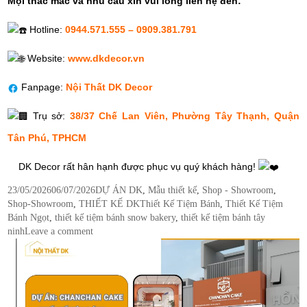
Mọi thắc mắc và nhu cầu xin vui lòng liên hệ đến:
Hotline:
0944.571.555 – 0909.381.791
Website:
www.dkdecor.vn
Fanpage:
Nội Thất DK Decor
Trụ sở:
38/37 Chế Lan Viên, Phường Tây Thạnh, Quận
Tân Phú, TPHCM
DK Decor rất hân hạnh được phục vụ quý khách hàng!
Posted
Categories
23/05/2026
06/07/2026
DỰ ÁN DK
,
Mẫu thiết kế
,
Shop - Showroom
,
on
Tags
Shop-Showroom
,
THIẾT KẾ DK
Thiết Kế Tiệm Bánh
,
Thiết Kế Tiệm
Bánh Ngọt
,
thiết kế tiệm bánh snow bakery
,
thiết kế tiệm bánh tây
ninh
Leave a comment