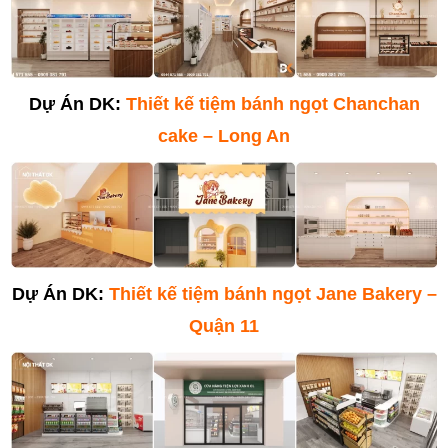
Dự Án DK:
Thiết kế tiệm bánh ngọt Chanchan
cake – Long An
Dự Án DK:
Thiết kế tiệm bánh ngọt Jane Bakery –
Quận 11