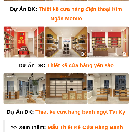
Dự Án DK:
Thiết kế cửa hàng điện thoại Kim
Ngân Mobile
Dự Án DK:
Thiết kế cửa hàng yến sào
Dự Án DK:
Thiết kế cửa hàng bánh ngọt Tài Ký
>> Xem thêm:
Mẫu Thiết Kế Cửa Hàng Bánh