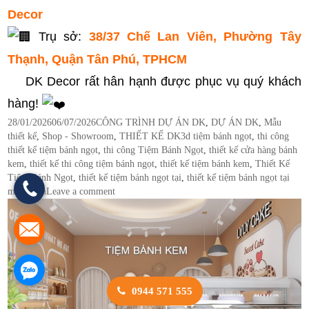
Decor
Trụ sở:
38/37 Chế Lan Viên, Phường Tây
Thạnh, Quận Tân Phú, TPHCM
DK Decor rất hân hạnh được phục vụ quý khách
hàng!
Posted
Categories
28/01/2026
06/07/2026
CÔNG TRÌNH DỰ ÁN DK
,
DỰ ÁN DK
,
Mẫu
on
Tags
thiết kế
,
Shop - Showroom
,
THIẾT KẾ DK
3d tiệm bánh ngọt
,
thi công
thiết kế tiệm bánh ngọt
,
thi công Tiệm Bánh Ngọt
,
thiết kế cửa hàng bánh
kem
,
thiết kế thi công tiệm bánh ngọt
,
thiết kế tiệm bánh kem
,
Thiết Kế
Tiệm Bánh Ngọt
,
thiết kế tiệm bánh ngọt tại
,
thiết kế tiệm bánh ngọt tại
miền nam
Leave a comment
0944 571 555