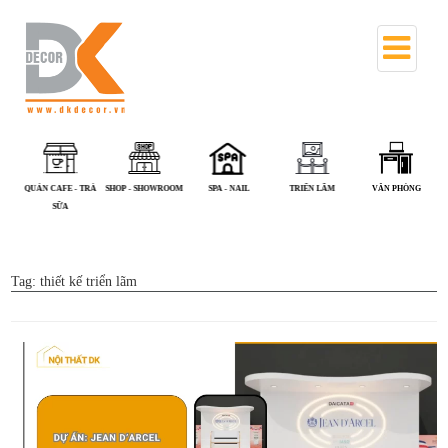
QUÁN CAFE - TRÀ
SHOP - SHOWROOM
SPA - NAIL
TRIỂN LÃM
VĂN PHÒNG
SỮA
Tag:
thiết kế triển lãm