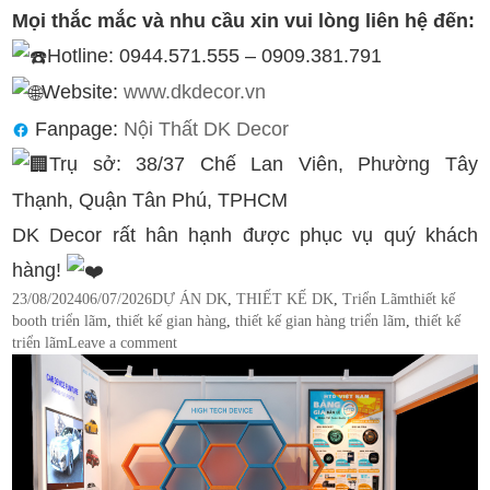
Mọi thắc mắc và nhu cầu xin vui lòng liên hệ đến:
Hotline: 0944.571.555 – 0909.381.791
Website:
www.dkdecor.vn
Fanpage:
Nội Thất DK Decor
Trụ sở: 38/37 Chế Lan Viên, Phường Tây
Thạnh, Quận Tân Phú, TPHCM
DK Decor rất hân hạnh được phục vụ quý khách
hàng!
Posted
Categories
Tags
23/08/2024
06/07/2026
DỰ ÁN DK
,
THIẾT KẾ DK
,
Triển Lãm
thiết kế
on
booth triển lãm
,
thiết kế gian hàng
,
thiết kế gian hàng triển lãm
,
thiết kế
triển lãm
Leave a comment