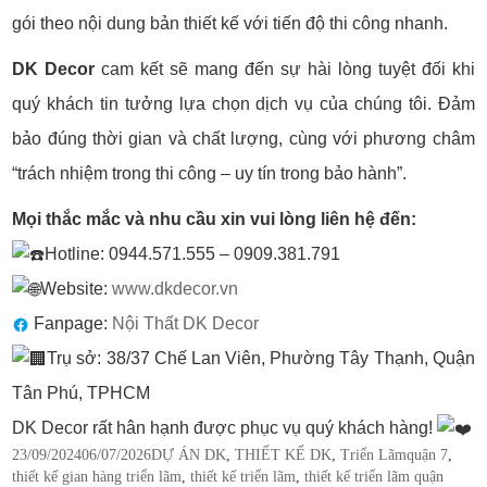
gói theo nội dung bản thiết kế với tiến độ thi công nhanh.
DK Decor
cam kết sẽ mang đến sự hài lòng tuyệt đối khi
quý khách tin tưởng lựa chọn dịch vụ của chúng tôi. Đảm
bảo đúng thời gian và chất lượng, cùng với phương châm
“trách nhiệm trong thi công – uy tín trong bảo hành”.
Mọi thắc mắc và nhu cầu xin vui lòng liên hệ đến:
Hotline: 0944.571.555 – 0909.381.791
Website:
www.dkdecor.vn
Fanpage:
Nội Thất DK Decor
Trụ sở: 38/37 Chế Lan Viên, Phường Tây Thạnh, Quận
Tân Phú, TPHCM
DK Decor rất hân hạnh được phục vụ quý khách hàng!
Posted
Categories
Tags
23/09/2024
06/07/2026
DỰ ÁN DK
,
THIẾT KẾ DK
,
Triển Lãm
quận 7
,
on
thiết kế gian hàng triển lãm
,
thiết kế triển lãm
,
thiết kế triển lãm quận