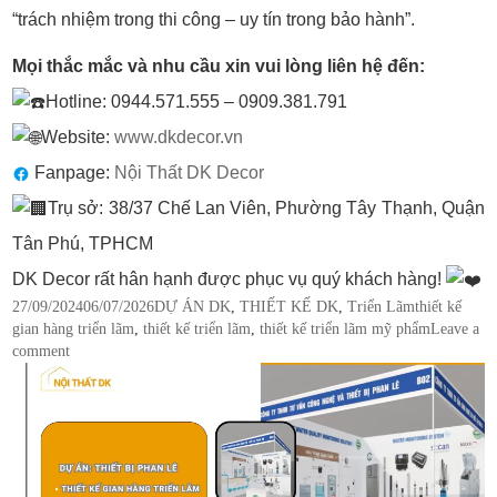
“trách nhiệm trong thi công – uy tín trong bảo hành”.
Mọi thắc mắc và nhu cầu xin vui lòng liên hệ đến:
Hotline: 0944.571.555 – 0909.381.791
Website:
www.dkdecor.vn
Fanpage:
Nội Thất DK Decor
Trụ sở: 38/37 Chế Lan Viên, Phường Tây Thạnh, Quận
Tân Phú, TPHCM
DK Decor rất hân hạnh được phục vụ quý khách hàng!
Posted
Categories
Tags
27/09/2024
06/07/2026
DỰ ÁN DK
,
THIẾT KẾ DK
,
Triển Lãm
thiết kế
on
gian hàng triển lãm
,
thiết kế triển lãm
,
thiết kế triển lãm mỹ phẩm
Leave a
comment