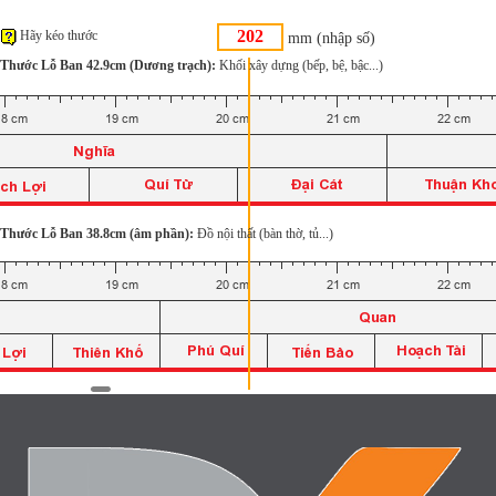
Hãy kéo thước
mm (nhập số)
Thước Lỗ Ban 42.9cm (Dương trạch):
Khối xây dựng (bếp, bệ, bậc...)
Thước Lỗ Ban 38.8cm (âm phần):
Đồ nội thất (bàn thờ, tủ...)