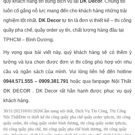
quý khách hàng tin dùng dịch vụ tại
DK Decor
. Chúng tôi
luôn cố gắng nỗ lực mang đến cho khách hàng những trải
nghiệm tốt nhất.
DK Decor
tự tin là đơn vị thiết kế – thi công
quầy pha chế, quầy order uy tín, chất lượng hàng đầu tại
TPHCM – Bình Dương.
Hy vọng qua bài viết này, quý khách hàng sẽ có thêm ý
tưởng và lựa chọn được đơn vị thi công phù hợp với nhu
cầu và ngân sách của mình.
Vui lòng liên hệ đến hotline
0944.571.555 – 0909.381.791
hoặc qua fanpage
Nội Thất
DK DECOR .
DK Decor rất hân hạnh được phục vụ quý
khách hàng.
Posted
Categories
30/11/2023
18/01/2026
Cẩm nang nội thất
,
Dịch Vụ Thi Công
,
Thi Công
on
Tags
Nội Thất
Đơn vị thiết kế thi công quầy pha chế quầy order tphcm
,
thi công
quầy order
,
thi công quầy order bình dương
,
thi công quầy order tphcm
,
thi công quầy pha chế
,
thi công quầy pha chế bình dương
,
thi công quầy