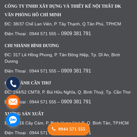
CÔNG TY TNHH XÂY DỰNG VÀ THIẾT KẾ NỘI THẤT DK
VĂN PHÒNG HỒ CHÍ MINH
ĐC: 38/37 Chế Lan Viên, P. Tây Thạnh, Q.Tân Phú, TPHCM
0909 381 791
Điện Thoại : 0944 571 555 –
CHI NHÁNH BÌNH DƯƠNG
ĐC: 317 Lê Hồng Phong, P. Tân Đông Hiệp, Tp. Dĩ An, Bình
Dương
0909 381 791
Điện Thoại : 0944 571 555 –
CHI NHÁNH CẦN THƠ
ĐC: 244/52 CMT8, P. Bùi Hữu Nghĩa, Q. Bình Thuỷ, Tp. Cần Thơ
0909 381 791
Điện Thoại : 0944 571 555 –
XƯỞNG SẢN XUẤT
ĐC: 45/16 Cây Cám, P. Bình Hưng Hoà B, Q. Bình Tân, TP.HCM
0944 571 555
0909 381 791
Điện Thoại : 0944 571 555 –