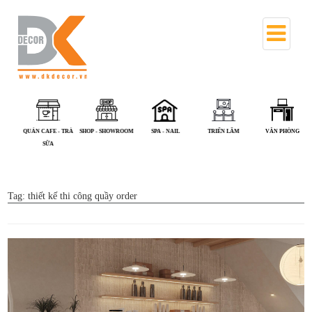
QUÁN CAFE - TRÀ
SHOP - SHOWROOM
SPA - NAIL
TRIỂN LÃM
VĂN PHÒNG
SỮA
Tag:
thiết kế thi công quầy order