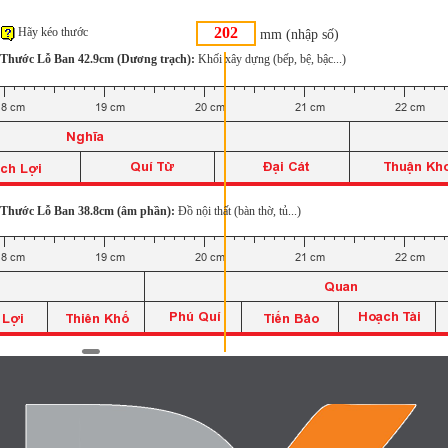
Hãy kéo thước
mm (nhập số)
Thước Lỗ Ban 42.9cm (Dương trạch):
Khối xây dựng (bếp, bệ, bậc...)
Thước Lỗ Ban 38.8cm (âm phần):
Đồ nội thất (bàn thờ, tủ...)