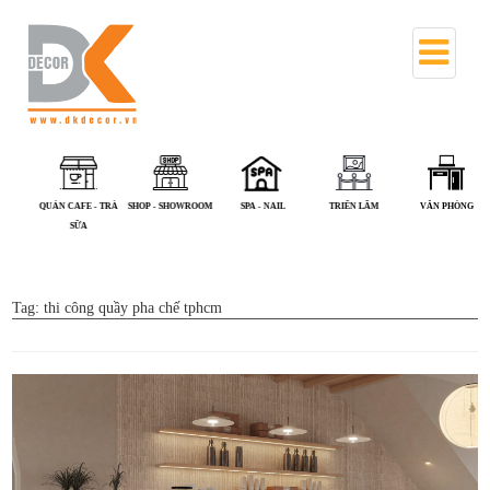
QUÁN CAFE - TRÀ
SHOP - SHOWROOM
SPA - NAIL
TRIỂN LÃM
VĂN PHÒNG
SỮA
Tag:
thi công quầy pha chế tphcm