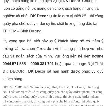
quý khách hàng tin dùng dịch vụ tại
DK Decor
. Chúng tôi
luôn cố gắng nỗ lực mang đến cho khách hàng những trải
nghiệm tốt nhất.
DK Decor
tự tin là đơn vị thiết kế – thi công
quầy pha chế, quầy order uy tín, chất lượng hàng đầu tại
TPHCM – Bình Dương.
Hy vọng qua bài viết này, quý khách hàng sẽ có thêm ý
tưởng và lựa chọn được đơn vị thi công phù hợp với nhu
cầu và ngân sách của mình.
Vui lòng liên hệ đến hotline
0944.571.555 – 0909.381.791
hoặc qua fanpage
Nội Thất
DK DECOR .
DK Decor rất hân hạnh được phục vụ quý
khách hàng.
Posted
Categories
30/11/2023
18/01/2026
Cẩm nang nội thất
,
Dịch Vụ Thi Công
,
Thi Công
on
Tags
Nội Thất
Đơn vị thiết kế thi công quầy pha chế quầy order tphcm
,
thi công
quầy order
,
thi công quầy order bình dương
,
thi công quầy order tphcm
,
thi công quầy pha chế
,
thi công quầy pha chế bình dương
,
thi công quầy