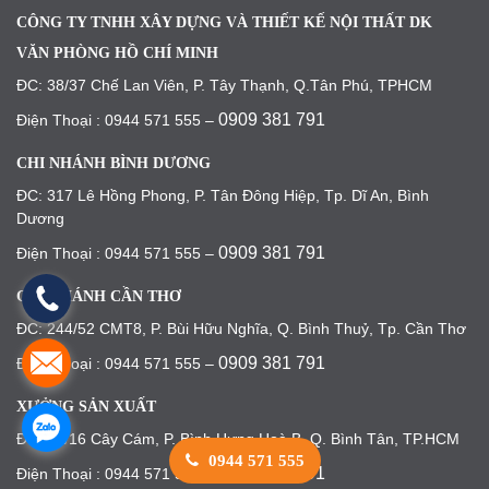
CÔNG TY TNHH XÂY DỰNG VÀ THIẾT KẾ NỘI THẤT DK
VĂN PHÒNG HỒ CHÍ MINH
ĐC: 38/37 Chế Lan Viên, P. Tây Thạnh, Q.Tân Phú, TPHCM
0909 381 791
Điện Thoại : 0944 571 555 –
CHI NHÁNH BÌNH DƯƠNG
ĐC: 317 Lê Hồng Phong, P. Tân Đông Hiệp, Tp. Dĩ An, Bình
Dương
0909 381 791
Điện Thoại : 0944 571 555 –
CHI NHÁNH CẦN THƠ
ĐC: 244/52 CMT8, P. Bùi Hữu Nghĩa, Q. Bình Thuỷ, Tp. Cần Thơ
0909 381 791
Điện Thoại : 0944 571 555 –
XƯỞNG SẢN XUẤT
ĐC: 45/16 Cây Cám, P. Bình Hưng Hoà B, Q. Bình Tân, TP.HCM
0944 571 555
0909 381 791
Điện Thoại : 0944 571 555 –