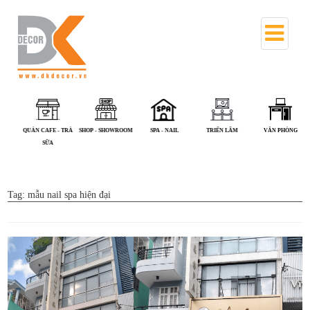
QUÁN CAFE - TRÀ
SHOP - SHOWROOM
SPA - NAIL
TRIỂN LÃM
VĂN PHÒNG
SỮA
Tag:
mẫu nail spa hiện đại