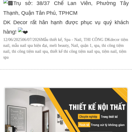
Trụ sở: 38/37 Chế Lan Viên, Phường Tây
Thạnh, Quận Tân Phú, TPHCM
DK Decor rất hân hạnh được phục vụ quý khách
hàng!
Posted
Categories
Tags
12/06/2025
06/07/2026
Mẫu thiết kế
,
Spa - Nail
,
THI CÔNG DK
decor tiệm
on
nail
,
mẫu nail spa hiện đại
,
meli beauty
,
Nail
,
quận 1
,
spa
,
thi công tiệm
nail
,
thi công tiệm nail spa
,
thiết kế thi công tiệm nail spa
,
tiệm nail
,
tiệm
spa