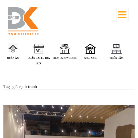
QUÁN CAFE - TRÀ
SHOP - SHOWROOM
SPA - NAIL
TRIỂN LÃM
VĂN PHÒNG
SỮA
Tag:
giá cạnh tranh