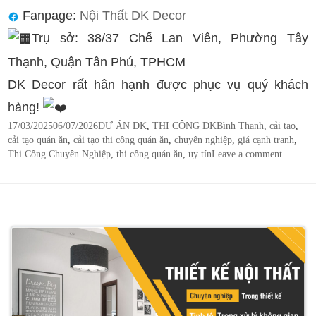
Fanpage:
Nội Thất DK Decor
Trụ sở: 38/37 Chế Lan Viên, Phường Tây
Thạnh, Quận Tân Phú, TPHCM
DK Decor rất hân hạnh được phục vụ quý khách
hàng!
Posted
Categories
Tags
17/03/2025
06/07/2026
DỰ ÁN DK
,
THI CÔNG DK
Bình Thạnh
,
cải tạo
,
on
cải tạo quán ăn
,
cải tạo thi công quán ăn
,
chuyên nghiệp
,
giá cạnh tranh
,
Thi Công Chuyên Nghiệp
,
thi công quán ăn
,
uy tín
Leave a comment