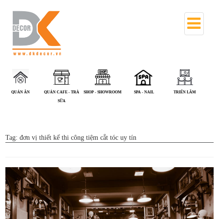
QUÁN CAFE - TRÀ
SHOP - SHOWROOM
SPA - NAIL
TRIỂN LÃM
VĂN PHÒNG
SỮA
Tag:
đơn vị thiết kế thi công tiệm cắt tóc uy tín