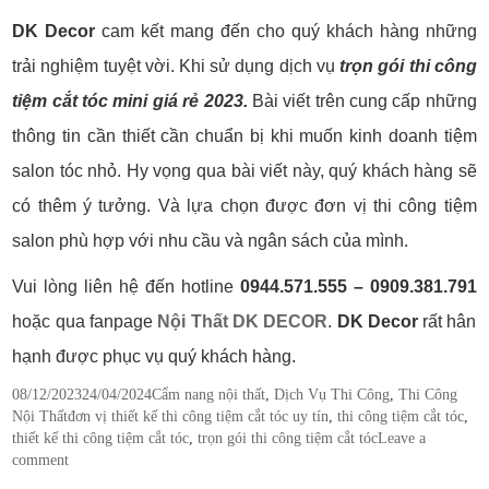
DK Decor
cam kết mang đến cho quý khách hàng những
trải nghiệm tuyệt vời. Khi sử dụng dịch vụ
trọn gói thi công
tiệm cắt tóc mini giá rẻ 2023.
Bài viết trên cung cấp những
thông tin cần thiết cần chuẩn bị khi muốn kinh doanh tiệm
salon tóc nhỏ. Hy vọng qua bài viết này, quý khách hàng sẽ
có thêm ý tưởng. Và lựa chọn được đơn vị thi công tiệm
salon phù hợp với nhu cầu và ngân sách của mình.
Vui lòng liên hệ đến hotline
0944.571.555 – 0909.381.791
hoặc qua fanpage
Nội Thất DK DECOR
.
DK Decor
rất hân
hạnh được phục vụ quý khách hàng.
Posted
Categories
08/12/2023
24/04/2024
Cẩm nang nội thất
,
Dịch Vụ Thi Công
,
Thi Công
on
Tags
Nội Thất
đơn vị thiết kế thi công tiệm cắt tóc uy tín
,
thi công tiệm cắt tóc
,
thiết kế thi công tiệm cắt tóc
,
trọn gói thi công tiệm cắt tóc
Leave a
comment