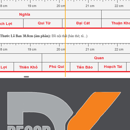
Thước Lỗ Ban 38.8cm (âm phần):
Đồ nội thất (bàn thờ, tủ...)