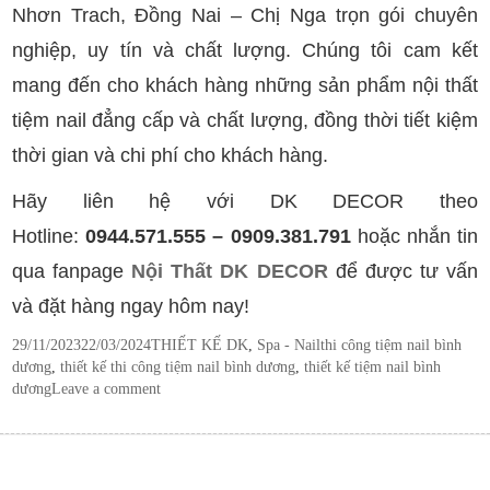
Nhơn Trach, Đồng Nai – Chị Nga trọn gói chuyên
nghiệp, uy tín và chất lượng. Chúng tôi cam kết
mang đến cho khách hàng những sản phẩm nội thất
tiệm nail đẳng cấp và chất lượng, đồng thời tiết kiệm
thời gian và chi phí cho khách hàng.
Hãy liên hệ với DK DECOR theo
Hotline:
0944.571.555 – 0909.381.791
hoặc nhắn tin
qua fanpage
Nội Thất DK DECOR
để được tư vấn
và đặt hàng ngay hôm nay!
Posted
Categories
Tags
29/11/2023
22/03/2024
THIẾT KẾ DK
,
Spa - Nail
thi công tiệm nail bình
on
dương
,
thiết kế thi công tiệm nail bình dương
,
thiết kế tiệm nail bình
dương
Leave a comment