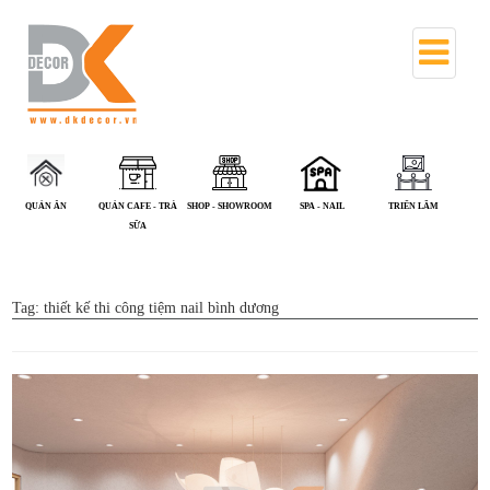
UÁN ĂN
QUÁN CAFE - TRÀ
SHOP - SHOWROOM
SPA - NAIL
TRIỂN LÃM
VĂN PHÒ
SỮA
Tag:
thiết kế thi công tiệm nail bình dương