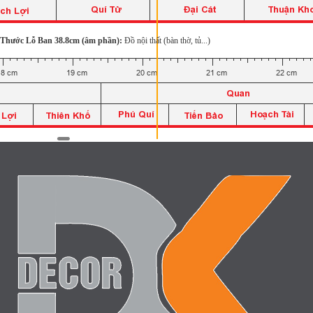
Thước Lỗ Ban 38.8cm (âm phần):
Đồ nội thất (bàn thờ, tủ...)