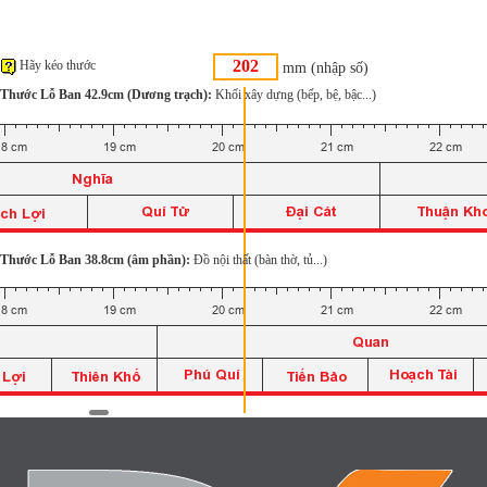
Hãy kéo thước
mm (nhập số)
Thước Lỗ Ban 42.9cm (Dương trạch):
Khối xây dựng (bếp, bệ, bậc...)
Thước Lỗ Ban 38.8cm (âm phần):
Đồ nội thất (bàn thờ, tủ...)