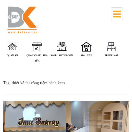
QUÁN CAFE - TRÀ
SHOP - SHOWROOM
SPA - NAIL
TRIỂN LÃM
VĂN PHÒNG
SỮA
Tag:
thiết kế thi công tiệm bánh kem