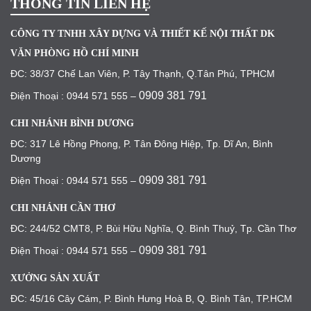
THÔNG TIN LIÊN HỆ
CÔNG TY TNHH XÂY DỰNG VÀ THIẾT KẾ NỘI THẤT DK
VĂN PHÒNG HỒ CHÍ MINH
ĐC: 38/37 Chế Lan Viên, P. Tây Thạnh, Q.Tân Phú, TPHCM
0909 381 791
Điện Thoại : 0944 571 555 –
CHI NHÁNH BÌNH DƯƠNG
ĐC: 317 Lê Hồng Phong, P. Tân Đông Hiệp, Tp. Dĩ An, Bình
Dương
0909 381 791
Điện Thoại : 0944 571 555 –
CHI NHÁNH CẦN THƠ
ĐC: 244/52 CMT8, P. Bùi Hữu Nghĩa, Q. Bình Thuỷ, Tp. Cần Thơ
0909 381 791
Điện Thoại : 0944 571 555 –
XƯỞNG SẢN XUẤT
ĐC: 45/16 Cây Cám, P. Bình Hưng Hoà B, Q. Bình Tân, TP.HCM