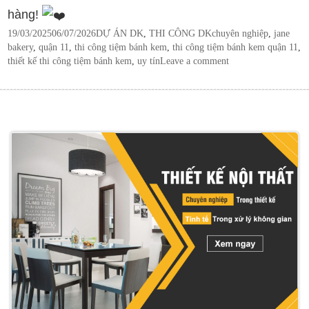
hàng!
Posted
Categories
Tags
19/03/2025
06/07/2026
DỰ ÁN DK
,
THI CÔNG DK
chuyên nghiệp
,
jane
on
bakery
,
quận 11
,
thi công tiệm bánh kem
,
thi công tiệm bánh kem quận 11
,
thiết kế thi công tiệm bánh kem
,
uy tín
Leave a comment