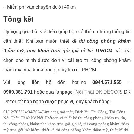
– Miễn phí vận chuyển dưới 40km
Tổng kết
Hy vọng qua bài viết trên giúp bạn có thêm những thông tin
cần thiết. Khi bạn muốn thiết kế
thi công phòng khám
thẩm mỹ, nha khoa trọn gói giá rẻ tại TPHCM
. Và lựa
chọn cho mình được đơn vị cải tạo thi công phòng khám
thẩm mỹ, nha khoa trọn gói uy tín ở TPHCM.
Vui lòng liên hệ đến hotline
0944.571.555 –
0909.381.791
hoặc qua fanpage
Nội Thất DK DECOR
. DK
Decor rất hân hạnh được phục vụ quý khách hàng.
Posted
Categories
01/12/2023
24/04/2024
Cẩm nang nội thất
,
Dịch Vụ Thi Công
,
Thi Công
on
Tags
Nội Thất
,
Thiết Kế Nội Thất
đơn vị thiết kế thi công phòng khám uy tín
,
thi công phòng khám nha khoa trọn gói giá rẻ
,
thi công phòng khám thẩm
mỹ trọn gói tiết kiệm
,
thiết kế thi công phòng khám thẩm mỹ
,
thiết kế thi