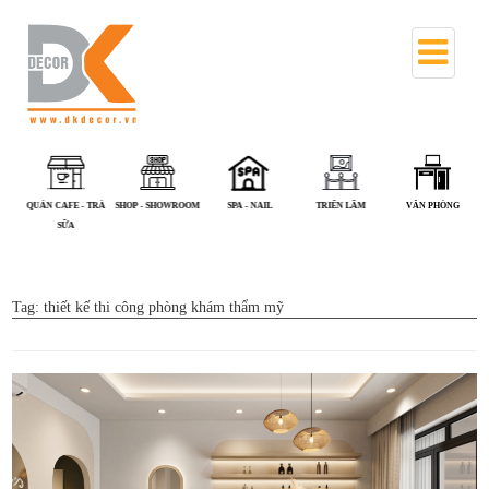
QUÁN CAFE - TRÀ
SHOP - SHOWROOM
SPA - NAIL
TRIỂN LÃM
VĂN PHÒNG
SỮA
Tag:
thiết kế thi công phòng khám thẩm mỹ