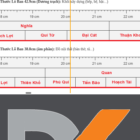
Thước Lỗ Ban 42.9cm (Dương trạch):
Khối xây dựng (bếp, bệ, bậc...)
Thước Lỗ Ban 38.8cm (âm phần):
Đồ nội thất (bàn thờ, tủ...)