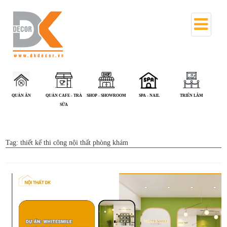
QUÁN CAFE - TRÀ
SHOP - SHOWROOM
SPA - NAIL
TRIỂN LÃM
VĂN PHÒNG
SỮA
Tag:
thiết kế thi công nội thất phòng khám