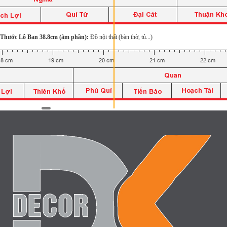
Thước Lỗ Ban 38.8cm (âm phần):
Đồ nội thất (bàn thờ, tủ...)