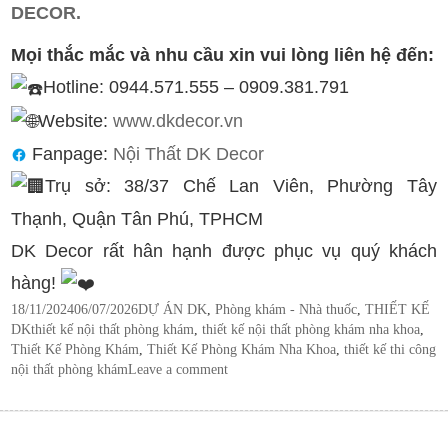
DECOR.
Mọi thắc mắc và nhu cầu xin vui lòng liên hệ đến:
Hotline: 0944.571.555 – 0909.381.791
Website:
www.dkdecor.vn
Fanpage:
Nội Thất DK Decor
Trụ sở: 38/37 Chế Lan Viên, Phường Tây
Thạnh, Quận Tân Phú, TPHCM
DK Decor rất hân hạnh được phục vụ quý khách
hàng!
Posted
Categories
18/11/2024
06/07/2026
DỰ ÁN DK
,
Phòng khám - Nhà thuốc
,
THIẾT KẾ
on
Tags
DK
thiết kế nội thất phòng khám
,
thiết kế nội thất phòng khám nha khoa
,
Thiết Kế Phòng Khám
,
Thiết Kế Phòng Khám Nha Khoa
,
thiết kế thi công
nội thất phòng khám
Leave a comment