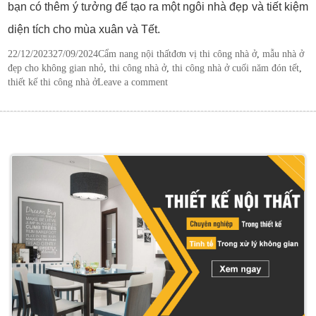
bạn có thêm ý tưởng để tạo ra một ngôi nhà đẹp và tiết kiệm
diện tích cho mùa xuân và Tết.
Posted
Categories
Tags
22/12/2023
27/09/2024
Cẩm nang nội thất
đơn vị thi công nhà ở
,
mẫu nhà ở
on
đẹp cho không gian nhỏ
,
thi công nhà ở
,
thi công nhà ở cuối năm đón tết
,
thiết kế thi công nhà ở
Leave a comment