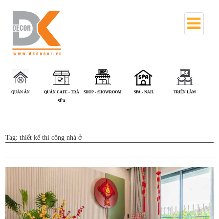
QUÁN CAFE - TRÀ
SHOP - SHOWROOM
SPA - NAIL
TRIỂN LÃM
VĂN PHÒNG
SỮA
Tag:
thiết kế thi công nhà ở