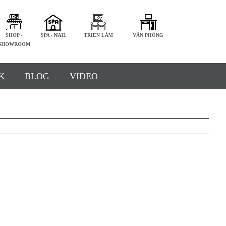
SHOP -
SPA - NAIL
TRIỂN LÃM
VĂN PHÒNG
SHOWROOM
K
BLOG
VIDEO