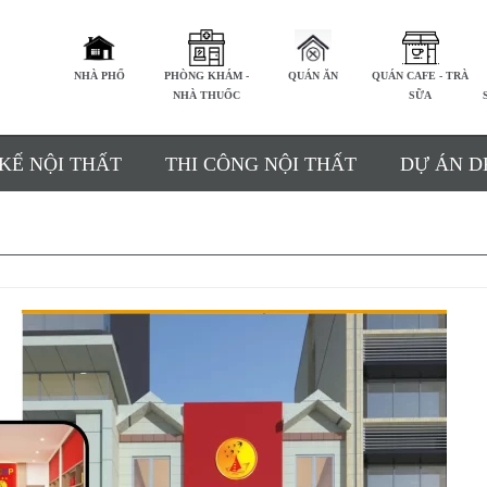
NHÀ PHỐ
PHÒNG KHÁM -
QUÁN ĂN
QUÁN CAFE - TRÀ
NHÀ THUỐC
SỮA
 KẾ NỘI THẤT
THI CÔNG NỘI THẤT
DỰ ÁN D