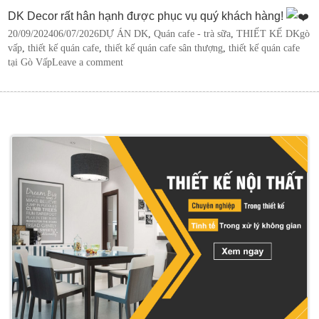
DK Decor rất hân hạnh được phục vụ quý khách hàng!
Posted
Categories
Tags
20/09/2024
06/07/2026
DỰ ÁN DK
,
Quán cafe - trà sữa
,
THIẾT KẾ DK
gò
on
vấp
,
thiết kế quán cafe
,
thiết kế quán cafe sân thượng
,
thiết kế quán cafe
tại Gò Vấp
Leave a comment