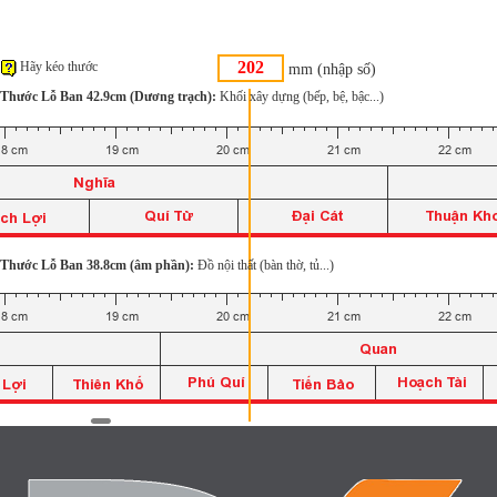
Hãy kéo thước
mm (nhập số)
Thước Lỗ Ban 42.9cm (Dương trạch):
Khối xây dựng (bếp, bệ, bậc...)
Thước Lỗ Ban 38.8cm (âm phần):
Đồ nội thất (bàn thờ, tủ...)