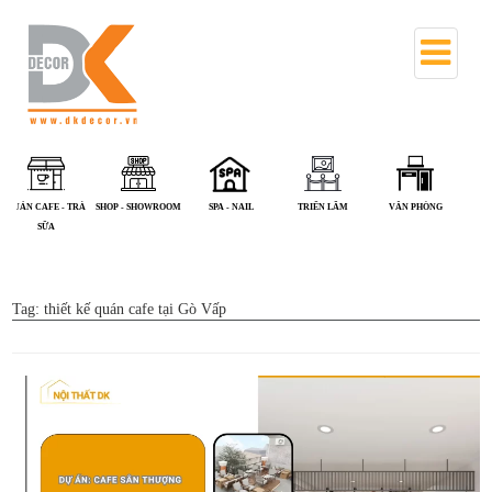
NHÀ PHỐ
PHÒNG KHÁM - NHÀ
QUÁN ĂN
QUÁN CAFE - TRÀ
SHOP - SHOWROOM
S
THUỐC
SỮA
Tag:
thiết kế quán cafe tại Gò Vấp