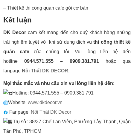
– Thiết kế thi công quán cafe gói cơ bản
Kết luận
DK Decor
cam kết mang đến cho quý khách hàng những
trải nghiệm tuyệt vời khi sử dụng dịch vụ
thi công
thiết kế
quán cafe
của chúng tôi. Vui lòng liên hệ đến
hotline
0944.571.555 – 0909.381.791
hoặc qua
fanpage
Nội Thất DK DECOR.
Mọi thắc mắc và nhu cầu xin vui lòng liên hệ đến:
Hotline: 0944.571.555 – 0909.381.791
Website:
www.dkdecor.vn
Fanpage:
Nội Thất DK Decor
Trụ sở: 38/37 Chế Lan Viên, Phường Tây Thạnh, Quận
Tân Phú, TPHCM