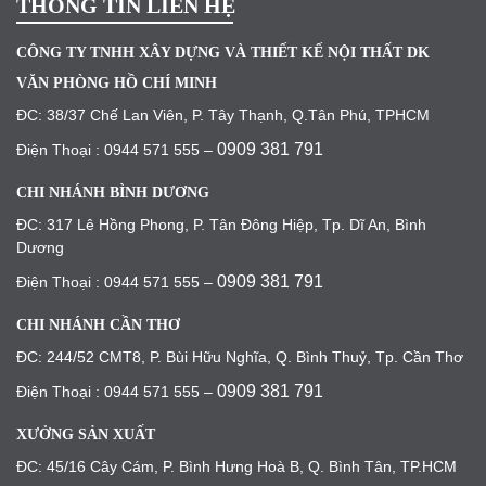
THÔNG TIN LIÊN HỆ
CÔNG TY TNHH XÂY DỰNG VÀ THIẾT KẾ NỘI THẤT DK
VĂN PHÒNG HỒ CHÍ MINH
ĐC: 38/37 Chế Lan Viên, P. Tây Thạnh, Q.Tân Phú, TPHCM
0909 381 791
Điện Thoại : 0944 571 555 –
CHI NHÁNH BÌNH DƯƠNG
ĐC: 317 Lê Hồng Phong, P. Tân Đông Hiệp, Tp. Dĩ An, Bình
Dương
0909 381 791
Điện Thoại : 0944 571 555 –
CHI NHÁNH CẦN THƠ
ĐC: 244/52 CMT8, P. Bùi Hữu Nghĩa, Q. Bình Thuỷ, Tp. Cần Thơ
0909 381 791
Điện Thoại : 0944 571 555 –
XƯỞNG SẢN XUẤT
ĐC: 45/16 Cây Cám, P. Bình Hưng Hoà B, Q. Bình Tân, TP.HCM