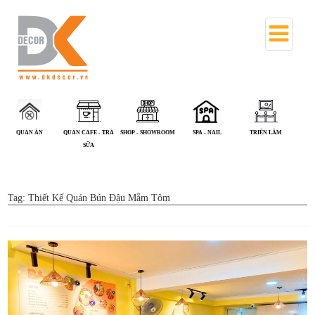
QUÁN CAFE - TRÀ
SHOP - SHOWROOM
SPA - NAIL
TRIỂN LÃM
VĂN PHÒNG
SỮA
Tag:
Thiết Kế Quán Bún Đậu Mắm Tôm