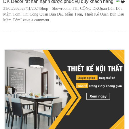
DK Decor rất hân hạnh được phục vụ quý khách hàng!
Posted
Categories
Tags
31/05/2023
27/11/2024
Shop - Showroom
,
THI CÔNG DK
Quán Bún Đậu
on
Mắm Tôm
,
Thi Công Quán Bún Đậu Mắm Tôm
,
Thiết Kế Quán Bún Đậu
Mắm Tôm
Leave a comment