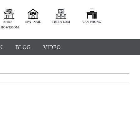
SHOP -
SPA - NAIL
TRIỂN LÃM
VĂN PHÒNG
SHOWROOM
K
BLOG
VIDEO