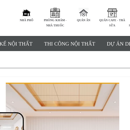
NHÀ PHỐ
PHÒNG KHÁM -
QUÁN ĂN
QUÁN CAFE - TRÀ
NHÀ THUỐC
SỮA
 KẾ NỘI THẤT
THI CÔNG NỘI THẤT
DỰ ÁN D