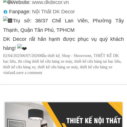
Website:
www.dkdecor.vn
Fanpage:
Nội Thất DK Decor
Trụ sở: 38/37 Chế Lan Viên, Phường Tây
Thạnh, Quận Tân Phú, TPHCM
DK Decor rất hân hạnh được phục vụ quý khách
hàng!
Posted
Categories
Tags
02/04/2025
06/07/2026
Mẫu thiết kế
,
Shop - Showroom
,
THIẾT KẾ DK
on
bạc liêu
,
thi công thiết kế cửa hàng xe máy
,
thiết kế cửa hàng tại bạc liêu
,
thiết kế cửa hàng xe
,
thiết kế cửa hàng xe máy
,
thiết kế cửa hàng xe
vinfast
Leave a comment