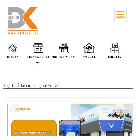
QUÁN CAFE - TRÀ
SHOP - SHOWROOM
SPA - NAIL
TRIỂN LÃM
VĂN PHÒNG
SỮA
Tag:
thiết kế cửa hàng xe vinfast