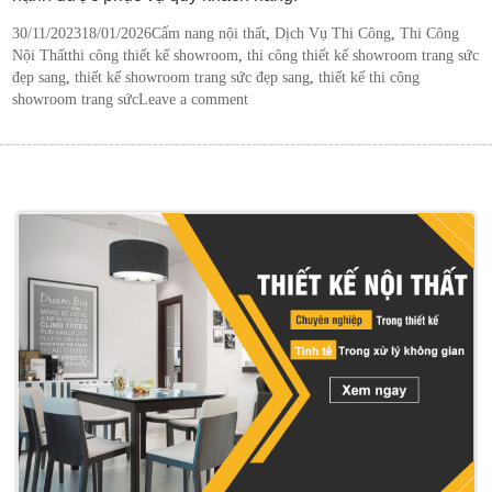
Posted
Categories
30/11/2023
18/01/2026
Cẩm nang nội thất
,
Dịch Vụ Thi Công
,
Thi Công
on
Tags
Nội Thất
thi công thiết kế showroom
,
thi công thiết kế showroom trang sức
đẹp sang
,
thiết kế showroom trang sức đẹp sang
,
thiết kế thi công
showroom trang sức
Leave a comment