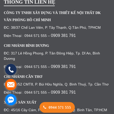
THÔNG TIN LIÊN HỆ
CÔNG TY TNHH XÂY DỰNG VÀ THIẾT KẾ NỘI THẤT DK
VĂN PHÒNG HỒ CHÍ MINH
ĐC: 38/37 Chế Lan Viên, P. Tây Thạnh, Q.Tân Phú, TPHCM
0909 381 791
Điện Thoại : 0944 571 555 –
CHI NHÁNH BÌNH DƯƠNG
ĐC: 317 Lê Hồng Phong, P. Tân Đông Hiệp, Tp. Dĩ An, Bình
Dương
0909 381 791
Điện Thoại : 0944 571 555 –
CHI NHÁNH CẦN THƠ
ĐC: 244/52 CMT8, P. Bùi Hữu Nghĩa, Q. Bình Thuỷ, Tp. Cần Thơ
0909 381 791
Điện Thoại : 0944 571 555 –
XƯỞNG SẢN XUẤT
0944 571 555
ĐC: 45/16 Cây Cám, P. Bình Hưng Hoà B, Q. Bình Tân, TP.HCM