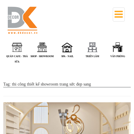
QUÁN CAFE - TRÀ
SHOP - SHOWROOM
SPA - NAIL
TRIỂN LÃM
VĂN PHÒNG
SỮA
Tag:
thi công thiết kế showroom trang sức đẹp sang