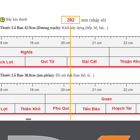
Hãy kéo thước
mm (nhập số)
Thước Lỗ Ban 42.9cm (Dương trạch):
Khối xây dựng (bếp, bệ, bậc...)
Thước Lỗ Ban 38.8cm (âm phần):
Đồ nội thất (bàn thờ, tủ...)