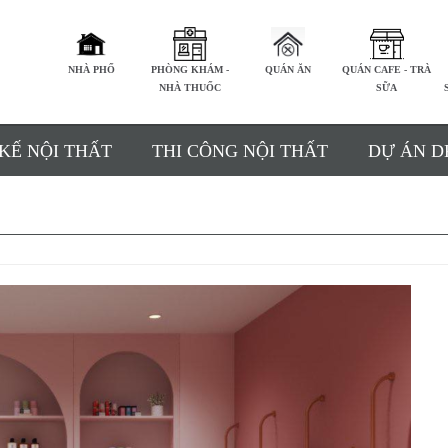
NHÀ PHỐ
PHÒNG KHÁM -
QUÁN ĂN
QUÁN CAFE - TRÀ
NHÀ THUỐC
SỮA
 KẾ NỘI THẤT
THI CÔNG NỘI THẤT
DỰ ÁN D