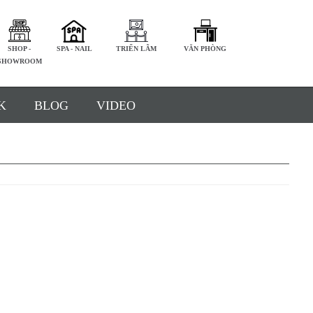
SHOP -
SPA - NAIL
TRIỂN LÃM
VĂN PHÒNG
SHOWROOM
K
BLOG
VIDEO