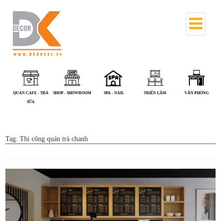
QUÁN CAFE - TRÀ
SHOP - SHOWROOM
SPA - NAIL
TRIỂN LÃM
VĂN PHÒNG
SỮA
Tag:
Thi công quán trà chanh