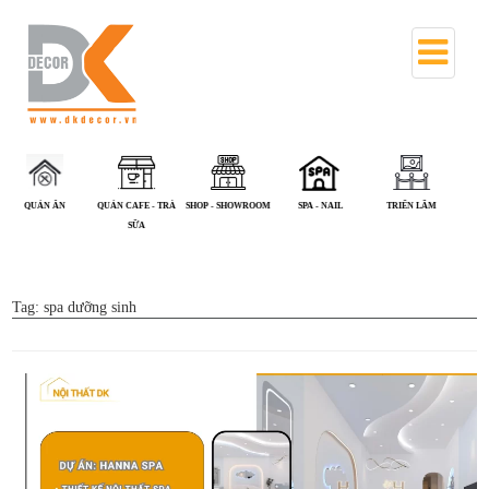
QUÁN CAFE - TRÀ
SHOP - SHOWROOM
SPA - NAIL
TRIỂN LÃM
VĂN PHÒNG
SỮA
Tag:
spa dưỡng sinh