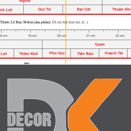
Thước Lỗ Ban 38.8cm (âm phần):
Đồ nội thất (bàn thờ, tủ...)