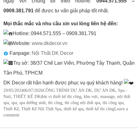
ngay với chúng tôi theo hotline:
0944.571.555 –
0909.381.791
để được tư vấn giải pháp tốt nhất.
Mọi thắc mắc và nhu cầu xin vui lòng liên hệ đến:
Hotline: 0944.571.555 – 0909.381.791
Website:
www.dkdecor.vn
Fanpage:
Nội Thất DK Decor
Trụ sở: 38/37 Chế Lan Viên, Phường Tây Thạnh, Quận
Tân Phú, TPHCM
DK Decor rất hân hạnh được phục vụ quý khách hàng!
Posted
Categories
29/05/2024
06/07/2026
CÔNG TRÌNH DỰ ÁN DK
,
DỰ ÁN DK
,
Spa -
on
Tags
Nail
,
THIẾT KẾ DK
đơn vị thiết kế thi công
,
khu vực
,
massage
,
nội thất
spa
,
spa
,
spa dưỡng sinh
,
thi công
,
thi công nội thất spa
,
thi công spa
,
Thiết Kế
,
Thiết Kế Nội Thất Spa
,
thiết kế spa
,
thiết kế thi công
Leave a
comment