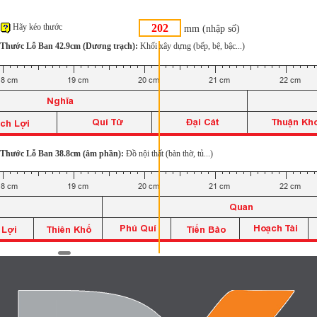
Hãy kéo thước
mm (nhập số)
Thước Lỗ Ban 42.9cm (Dương trạch):
Khối xây dựng (bếp, bệ, bậc...)
Thước Lỗ Ban 38.8cm (âm phần):
Đồ nội thất (bàn thờ, tủ...)