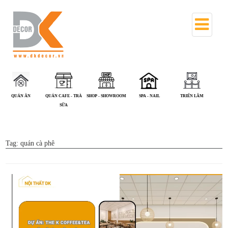
QUÁN CAFE - TRÀ
SHOP - SHOWROOM
SPA - NAIL
TRIỂN LÃM
VĂN PHÒNG
SỮA
Tag:
quán cà phê