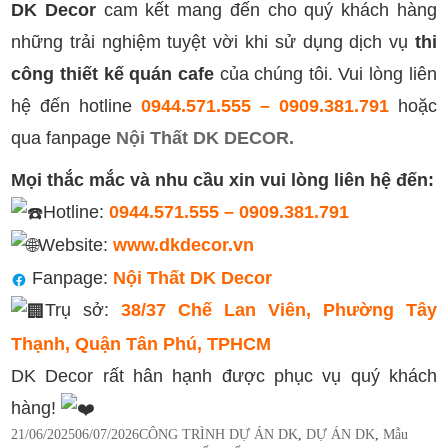
DK Decor
cam kết mang đến cho quý khách hàng
những trải nghiệm tuyệt vời khi sử dụng dịch vụ
thi
công
thiết kế quán cafe
của chúng tôi. Vui lòng liên
hệ đến hotline
0944.571.555 – 0909.381.791
hoặc
qua fanpage
Nội Thất DK DECOR.
Mọi thắc mắc và nhu cầu xin vui lòng liên hệ đến:
Hotline:
0944.571.555 – 0909.381.791
Website:
www.dkdecor.vn
Fanpage:
Nội Thất DK Decor
Trụ sở:
38/37 Chế Lan Viên, Phường Tây
Thạnh, Quận Tân Phú, TPHCM
DK Decor rất hân hạnh được phục vụ quý khách
hàng!
Posted
Categories
21/06/2025
06/07/2026
CÔNG TRÌNH DỰ ÁN DK
,
DỰ ÁN DK
,
Mẫu