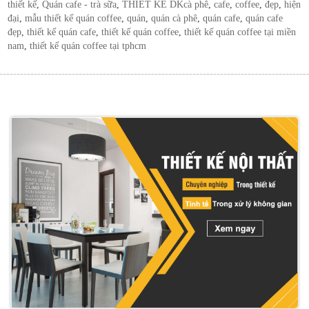
on
Tags
thiết kế
,
Quán cafe - trà sữa
,
THIẾT KẾ DK
cà phê
,
cafe
,
coffee
,
đẹp
,
hiện
đại
,
mẫu thiết kế quán coffee
,
quán
,
quán cà phê
,
quán cafe
,
quán cafe
đẹp
,
thiết kế quán cafe
,
thiết kế quán coffee
,
thiết kế quán coffee tại miền
nam
,
thiết kế quán coffee tại tphcm