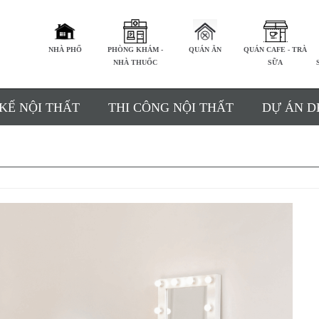
NHÀ PHỐ
PHÒNG KHÁM -
QUÁN ĂN
QUÁN CAFE - TRÀ
NHÀ THUỐC
SỮA
 KẾ NỘI THẤT
THI CÔNG NỘI THẤT
DỰ ÁN D