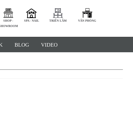
SHOP -
SPA - NAIL
TRIỂN LÃM
VĂN PHÒNG
SHOWROOM
K
BLOG
VIDEO