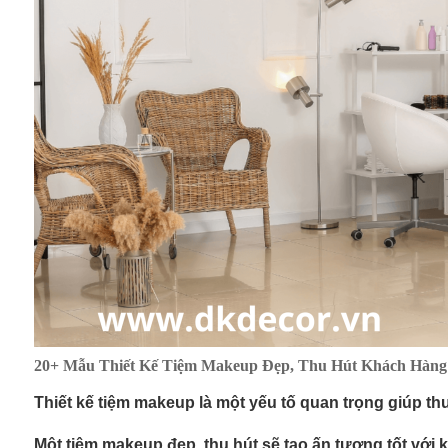
20+ Mẫu Thiết Kế Tiệm Makeup Đẹp, Thu Hút Khách Hàng
Thiết kế tiệm makeup là một yếu tố quan trọng giúp t
Một tiệm makeup đẹp, thu hút sẽ tạo ấn tượng tốt với 