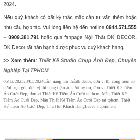
2024.
Nếu quý khách có bất kỳ thắc mắc cần tư vấn thêm hoặc
nhu cầu hợp tác. Vui lòng liên hệ đến hotline
0944.571.555
– 0909.381.791
hoặc qua fanpage
Nội Thất DK DECOR
.
DK Decor rất hân hạnh được phục vụ quý khách hàng.
>> Xem thêm:
Thiết Kế Studio Chụp Ảnh Đẹp, Chuyên
Nghiệp Tại TPHCM
Posted
Categories
Tags
06/12/2023
23/03/2024
Cẩm nang nội thất
dk decor
,
đơn vị thi công tiệm áo
on
cưới trọn gói
,
đơn vị thi công tiệm áo cưới uy tín
,
đơn vị Thiết Kế Tiệm
Áo Cưới Đẹp
,
đơn vị Thiết Kế Tiệm Áo Cưới tại hcm
,
Mẫu Thiết Kế
Tiệm Áo Cưới Đẹp
,
Mẫu Thiết Kế Tiệm Áo Cưới Đẹp tại tphcm
,
Thiết
Kế Tiệm Áo Cưới Đẹp
,
Thu Hút Khách Hàng
Leave a comment