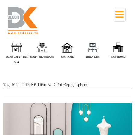
PHÒNG KHÁM - NHÀ
QUÁN ĂN
QUÁN CAFE - TRÀ
SHOP - SHOWROOM
SPA - NAIL
THUỐC
SỮA
Tag:
Mẫu Thiết Kế Tiệm Áo Cưới Đẹp tại tphcm