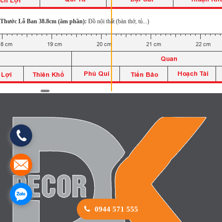
Thước Lỗ Ban 38.8cm (âm phần):
Đồ nội thất (bàn thờ, tủ...)
0944 571 555