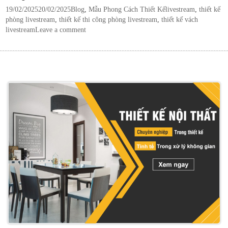
Posted
Categories
Tags
19/02/2025
20/02/2025
Blog
,
Mẫu Phong Cách Thiết Kế
livestream
,
thiết kế
on
phòng livestream
,
thiết kế thi công phòng livestream
,
thiết kế vách
livestream
Leave a comment