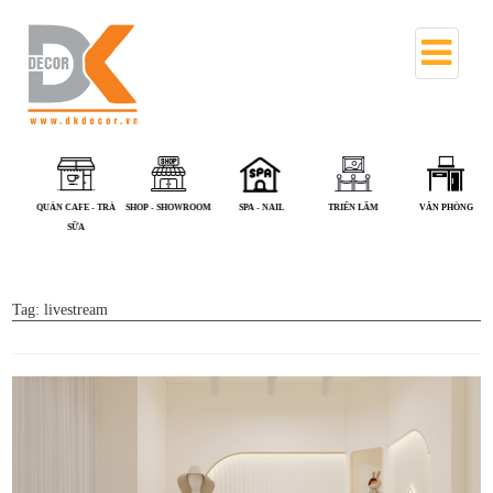
QUÁN CAFE - TRÀ
SHOP - SHOWROOM
SPA - NAIL
TRIỂN LÃM
VĂN PHÒNG
SỮA
Tag:
livestream