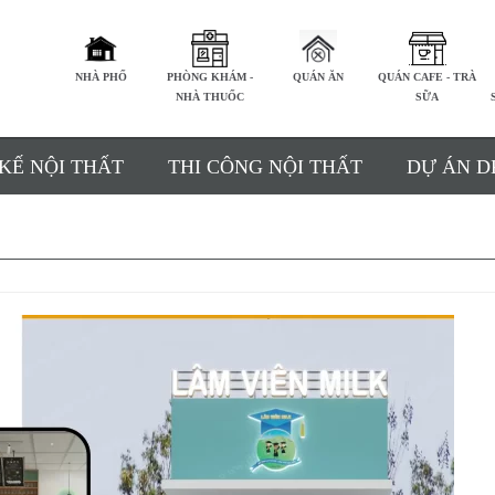
NHÀ PHỐ
PHÒNG KHÁM -
QUÁN ĂN
QUÁN CAFE - TRÀ
NHÀ THUỐC
SỮA
 KẾ NỘI THẤT
THI CÔNG NỘI THẤT
DỰ ÁN D