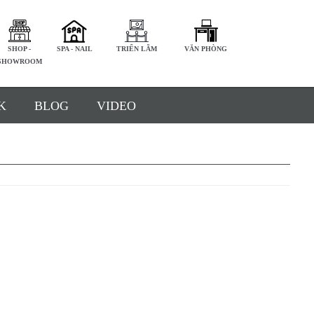
SHOP -
SPA - NAIL
TRIỂN LÃM
VĂN PHÒNG
SHOWROOM
K
BLOG
VIDEO