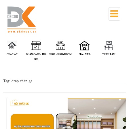
QUÁN CAFE - TRÀ
SHOP - SHOWROOM
SPA - NAIL
TRIỂN LÃM
VĂN PHÒNG
SỮA
Tag:
drap chăn ga