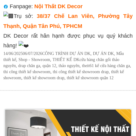
Fanpage:
Nội Thất DK Decor
Trụ sở:
38/37 Chế Lan Viên, Phường Tây
Thạnh, Quận Tân Phú, TPHCM
DK Decor rất hân hạnh được phục vụ quý khách
hàng!
Posted
Categories
14/06/2025
06/07/2026
CÔNG TRÌNH DỰ ÁN DK
,
DỰ ÁN DK
,
Mẫu
on
Tags
thiết kế
,
Shop - Showroom
,
THIẾT KẾ DK
cửa hàng chăn gối thảo
nguyên
,
drap chăn ga
,
quận 12
,
thảo nguyên
,
theit61 kế cửa hàng chăn ga
,
thi công thiết kế showroom
,
thi công thiết kế showroom drap
,
thiết kế
showroom
,
thiết kế showroom drap
,
thiết kế showroom quận 12