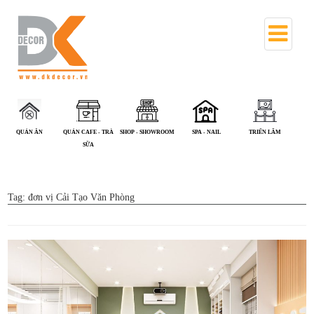
QUÁN CAFE - TRÀ
SHOP - SHOWROOM
SPA - NAIL
TRIỂN LÃM
VĂN PHÒNG
SỮA
Tag:
đơn vị Cải Tạo Văn Phòng