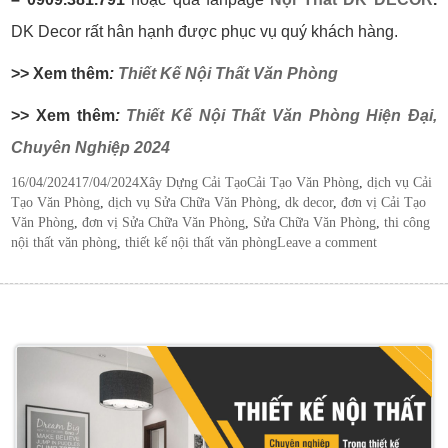
DK Decor rất hân hạnh được phục vụ quý khách hàng.
>> Xem thêm
:
Thiết Kế Nội Thất Văn Phòng
>> Xem thêm
:
Thiết Kế Nội Thất Văn Phòng Hiện Đại,
Chuyên Nghiệp 2024
Posted
Categories
Tags
16/04/2024
17/04/2024
Xây Dựng Cải Tạo
Cải Tạo Văn Phòng
,
dịch vụ Cải
on
Tạo Văn Phòng
,
dịch vụ Sửa Chữa Văn Phòng
,
dk decor
,
đơn vị Cải Tạo
Văn Phòng
,
đơn vị Sửa Chữa Văn Phòng
,
Sửa Chữa Văn Phòng
,
thi công
nội thất văn phòng
,
thiết kế nội thất văn phòng
Leave a comment