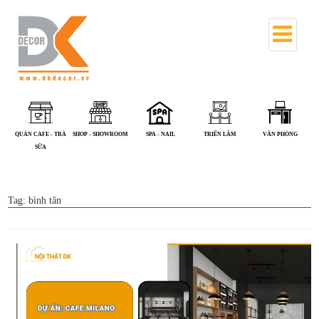
QUÁN CAFE - TRÀ
SHOP - SHOWROOM
SPA - NAIL
TRIỂN LÃM
VĂN PHÒNG
SỮA
Tag:
bình tân