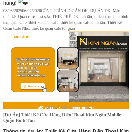
hàng!
Posted
Categories
08/08/2025
06/07/2026
CÔNG TRÌNH DỰ ÁN DK
,
DỰ ÁN DK
,
Mẫu
on
Tags
thiết kế
,
Quán cafe - trà sữa
,
THIẾT KẾ DK
bình tân
,
milano
,
milano bình
tân
,
quán cafe
,
thiết kế quán cafe
,
thiết kế quán cafe bình tân
,
Thiết Kế
Quán Cafe Nhỏ
,
thiết kế quán cafe tối giản
[Dự Án] Thiết Kế Cửa Hàng Điện Thoại Kim Ngân Mobile
Quận Bình Tân
Thông tin dự án: Thiết Kế Cửa Hàng Điện Thoại Kim