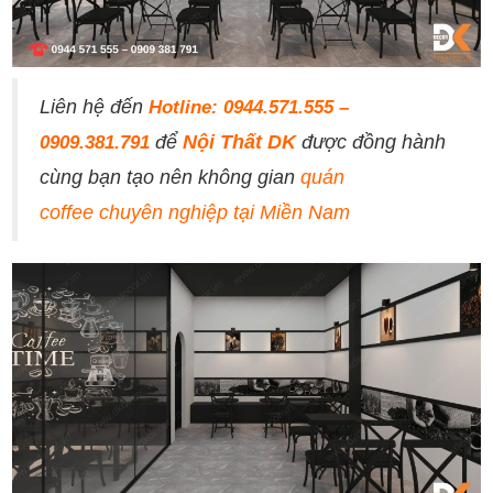
Liên hệ đến
Hotline: 0944.571.555 –
để
Nội Thất DK
được đồng hành
0909.381.791
cùng bạn tạo nên không gian
quán
coffee chuyên nghiệp tại Miền Nam