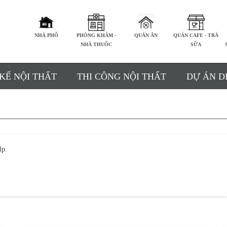
NHÀ PHỐ
PHÒNG KHÁM -
QUÁN ĂN
QUÁN CAFE - TRÀ
NHÀ THUỐC
SỮA
 KẾ NỘI THẤT
THI CÔNG NỘI THẤT
DỰ ÁN D
lp.