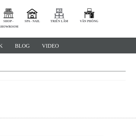
SHOP -
SPA - NAIL
TRIỂN LÃM
VĂN PHÒNG
SHOWROOM
K
BLOG
VIDEO