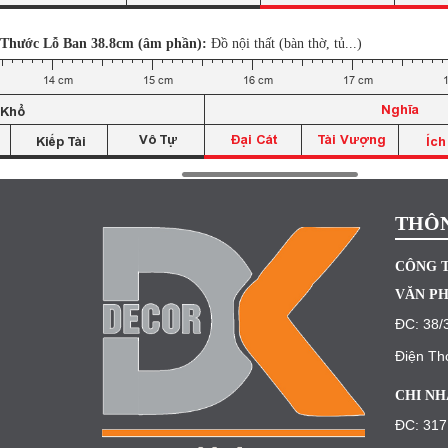
Thước Lỗ Ban 38.8cm (âm phần):
Đồ nội thất (bàn thờ, tủ...)
THÔN
CÔNG T
VĂN PH
ĐC: 38/
Điện Th
CHI NH
ĐC: 317