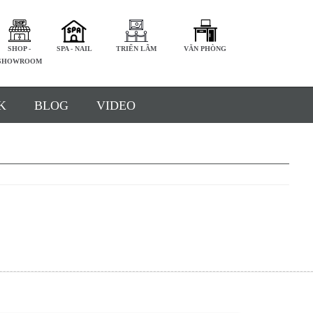
SHOP -
SPA - NAIL
TRIỂN LÃM
VĂN PHÒNG
SHOWROOM
K
BLOG
VIDEO