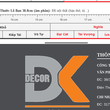
Thước Lỗ Ban 38.8cm (âm phần):
Đồ nội thất (bàn thờ, tủ...)
THÔN
CÔNG T
VĂN PH
ĐC: 38/
Điện Th
CHI NH
ĐC: 317