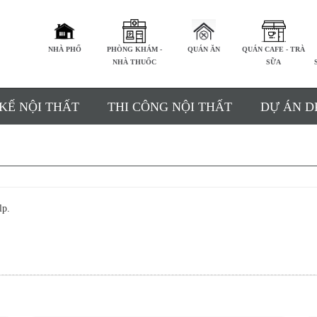
NHÀ PHỐ
PHÒNG KHÁM -
QUÁN ĂN
QUÁN CAFE - TRÀ
NHÀ THUỐC
SỮA
 KẾ NỘI THẤT
THI CÔNG NỘI THẤT
DỰ ÁN D
lp.